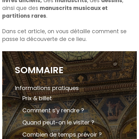
livres anciens,
des
manuscrits
, des
dessins
,
ainsi que des
manuscrits musicaux et
partitions rares
.
Dans cet article, on vous détaille comment se
passe la découverte de ce lieu.
SOMMAIRE
Informations pratiques
Prix & billet
Comment s’y rendre ?
Quand peut-on le visiter ?
Combien de temps prévoir ?