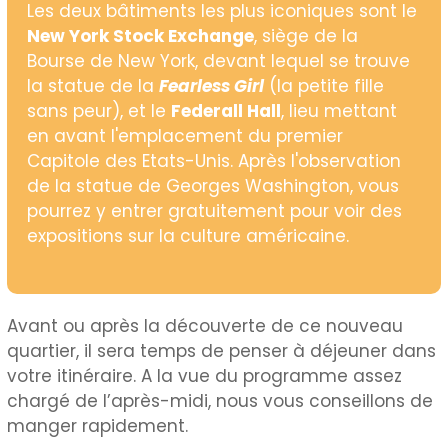
Les deux bâtiments les plus iconiques sont le
New York Stock Exchange
, siège de la
Bourse de New York, devant lequel se trouve
la statue de la
Fearless Girl
(la petite fille
sans peur), et le
Federall Hall
, lieu mettant
en avant l'emplacement du premier
Capitole des Etats-Unis. Après l'observation
de la statue de Georges Washington, vous
pourrez y entrer gratuitement pour voir des
expositions sur la culture américaine.
Avant ou après la découverte de ce nouveau
quartier, il sera temps de penser à déjeuner dans
votre itinéraire. A la vue du programme assez
chargé de l’après-midi, nous vous conseillons de
manger rapidement.