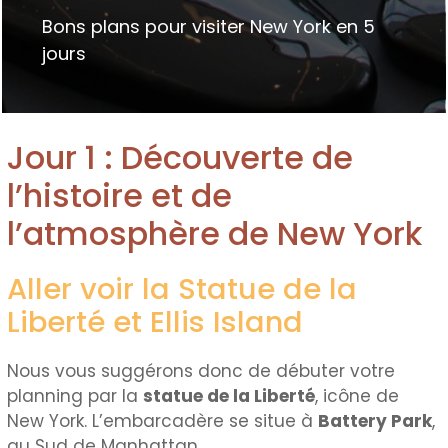
Bons plans pour visiter New York en 5
jours
Jour 1 : Découverte de
l’histoire et de
l’atmosphère de New York
Aller voir la Statue de la
Liberté et Ellis Island
Nous vous suggérons donc de débuter votre
planning par la
statue de la Liberté
, icône de
New York. L’embarcadère se situe à
Battery Park
,
au Sud de Manhattan.