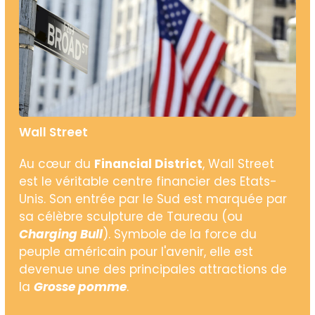
Wall Street
Au cœur du
Financial District
, Wall Street
est le véritable centre financier des Etats-
Unis. Son entrée par le Sud est marquée par
sa célèbre sculpture de Taureau (ou
Charging Bull
). Symbole de la force du
peuple américain pour l'avenir, elle est
devenue une des principales attractions de
la
Grosse pomme
.