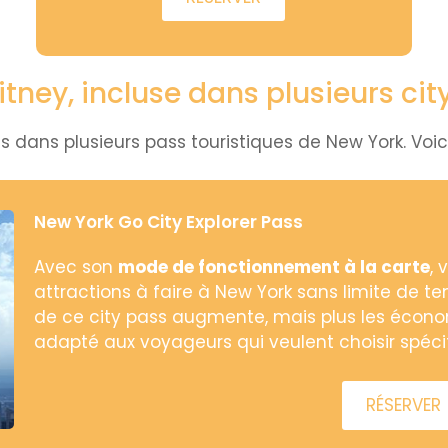
tney, incluse dans plusieurs cit
s dans plusieurs pass touristiques de New York. Voici
New York Go City Explorer Pass
Avec son
mode de fonctionnement à la carte
, 
attractions à faire à New York sans limite de tem
de ce city pass augmente, mais plus les économ
adapté aux voyageurs qui veulent choisir spécif
RÉSERVER