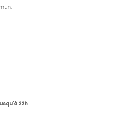
mmun.
jusqu'à 22h
.