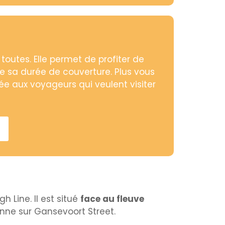
toutes. Elle permet de profiter de
te sa durée de couverture. Plus vous
tinée aux voyageurs qui veulent visiter
 Line. Il est situé
face au fleuve
onne sur Gansevoort Street.