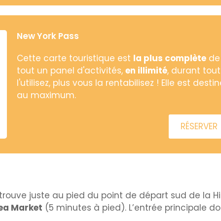
New York Pass
Cette carte touristique est
la plus complète
de 
tout un panel d'activités,
en illimité
, durant tou
l'utilisez, plus vous la rentabilisez ! Elle est des
au maximum.
RÉSERVER
ouve juste au pied du point de départ sud de la High
ea Market
(5 minutes à pied). L’entrée principale d