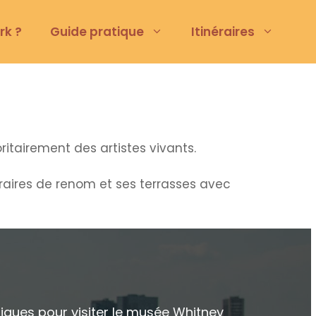
rk ?
Guide pratique
Itinéraires
itairement des artistes vivants.
oraires de renom et ses terrasses avec
E
iques pour visiter le musée Whitney