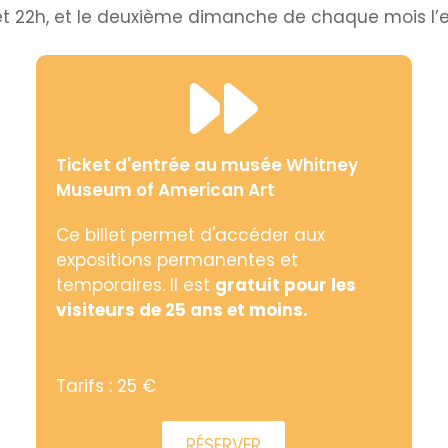
h et 22h, et le deuxième dimanche de chaque mois l’e
Ticket d'entrée au musée Whitney
Museum of American Art
Ce billet permet d'accéder aux
expositions permanentes et
temporaires. Il est
gratuit pour les
visiteurs de 25 ans et moins.
Tarifs : 25 €
RÉSERVER